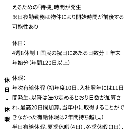
えるための「待機」時間が発生
※日夜勤勤務は物件により開始時間が前後する
可能性あり
休日：
4週8休制＋国民の祝日にあたる日数分＋年末
年始分（年間120日以上）
休暇：
休
年次有給休暇 （初年度10日、入社翌年には11日
日
間発生。以降は法の定めるとおり日数が加算さ
・
れ、最高20日間加算。当年中に取得することがで
休
きなかった有給休暇は2年間持ち越し。）
暇
半日有給休暇、夏季休暇（4日）、冬季休暇（3日）、