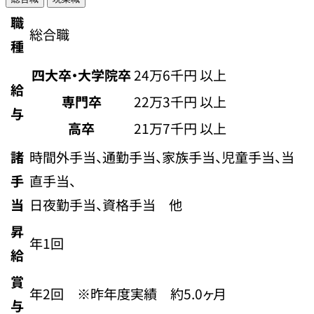
職
総合職
種
四大卒・大学院卒
24万6千円 以上
給
専門卒
22万3千円 以上
与
高卒
21万7千円 以上
諸
時間外手当、通勤手当、家族手当、児童手当、当
手
直手当、
当
日夜勤手当、資格手当 他
昇
年1回
給
賞
年2回 ※昨年度実績 約5.0ヶ月
与