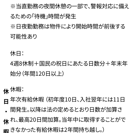
※当直勤務の夜間休憩の一部で、警報対応に備え
るための「待機」時間が発生
※日夜勤勤務は物件により開始時間が前後する
可能性あり
休日：
4週8休制＋国民の祝日にあたる日数分＋年末年
始分（年間120日以上）
休暇：
休
年次有給休暇 （初年度10日、入社翌年には11日
日
間発生。以降は法の定めるとおり日数が加算さ
・
れ、最高20日間加算。当年中に取得することがで
休
きなかった有給休暇は2年間持ち越し。）
暇