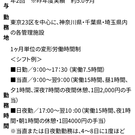
年2回 ※昨年度実績 約5.0ヶ月
与
勤
東京23区を中心に、神奈川県・千葉県・埼玉県内
務
の各管理施設
地
1ヶ月単位の変形労働時間制
＜シフト例＞
■日勤／9：00～17：30 （実働7.5時間）
■当直／9：00～翌9：00（実働15時間、昼1時間、
夕1時間、深夜7時間の夜間休憩、1回2,000円の手
勤
当）
務
■日夜勤／17:00～翌10 :00（実働15時間、夜1時
時
間・朝1時間の休憩・1回4000円の手当）
間
※当直または日夜勤勤務は、4～8日に1度ほど