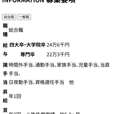
総合職
一般職
職
総合職
種
四大卒・大学院卒
24万6千円
給
与
専門卒
22万3千円
諸
時間外手当、通勤手当、家族手当、児童手当、当直
手
手当、
当
日夜勤手当、資格選任手当 他
昇
年1回
給
賞