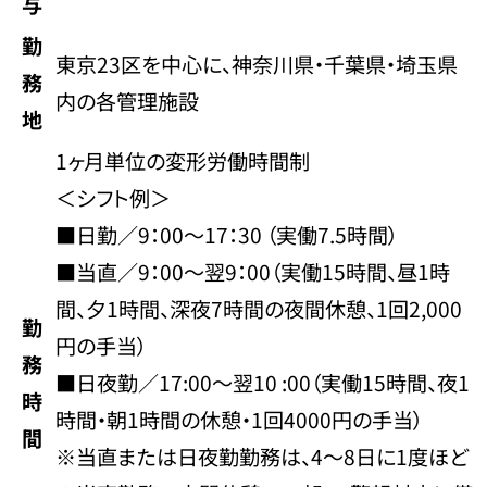
与
勤
東京23区を中心に、神奈川県・千葉県・埼玉県
務
内の各管理施設
地
1ヶ月単位の変形労働時間制
＜シフト例＞
■日勤／9：00～17：30 （実働7.5時間）
■当直／9：00～翌9：00（実働15時間、昼1時
間、夕1時間、深夜7時間の夜間休憩、1回2,000
勤
円の手当）
務
■日夜勤／17:00～翌10 :00（実働15時間、夜1
時
時間・朝1時間の休憩・1回4000円の手当）
間
※当直または日夜勤勤務は、4～8日に1度ほど