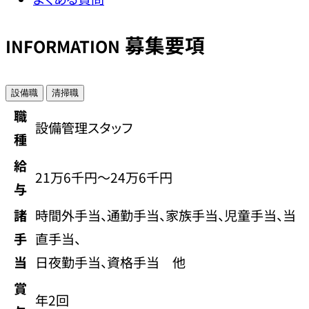
募集要項
INFORMATION
設備職
清掃職
職
設備管理スタッフ
種
給
21万6千円〜24万6千円
与
諸
時間外手当、通勤手当、家族手当、児童手当、当
手
直手当、
当
日夜勤手当、資格手当 他
賞
年2回