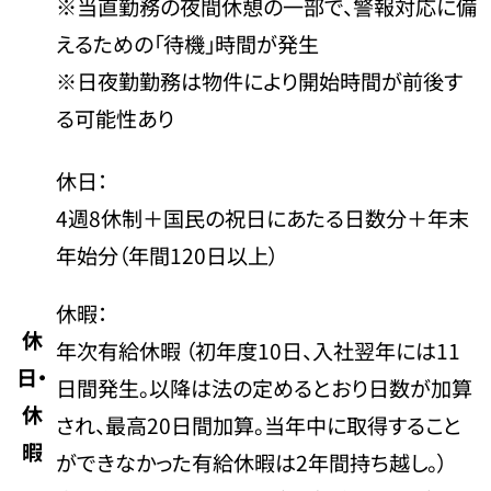
※当直勤務の夜間休憩の一部で、警報対応に備
えるための「待機」時間が発生
※日夜勤勤務は物件により開始時間が前後す
る可能性あり
休日：
4週8休制＋国民の祝日にあたる日数分＋年末
年始分（年間120日以上）
休暇：
休
年次有給休暇 （初年度10日、入社翌年には11
日・
日間発生。以降は法の定めるとおり日数が加算
休
され、最高20日間加算。当年中に取得すること
暇
ができなかった有給休暇は2年間持ち越し。）